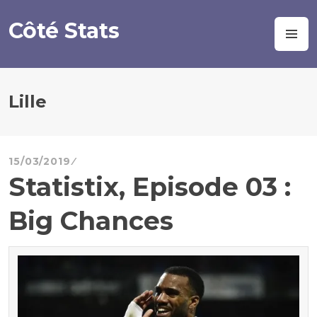
Aller
au
Côté Stats
M
contenu
principal
Lille
15/03/2019
Statistix, Episode 03 :
Big Chances