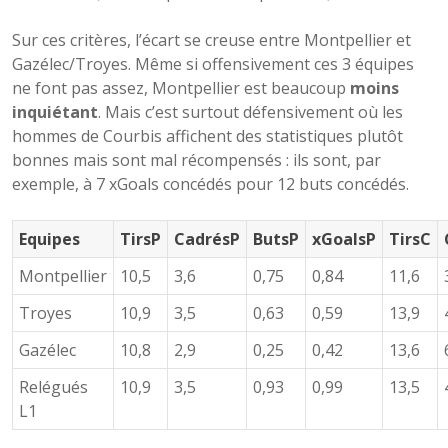
Sur ces critères, l’écart se creuse entre Montpellier et
Gazélec/Troyes. Même si offensivement ces 3 équipes
ne font pas assez, Montpellier est beaucoup
moins
inquiétant
. Mais c’est surtout défensivement où les
hommes de Courbis affichent des statistiques plutôt
bonnes mais sont mal récompensés : ils sont, par
exemple, à 7 xGoals concédés pour 12 buts concédés.
Equipes
TirsP
CadrésP
ButsP
xGoalsP
TirsC
Montpellier
10,5
3,6
0,75
0,84
11,6
Troyes
10,9
3,5
0,63
0,59
13,9
Gazélec
10,8
2,9
0,25
0,42
13,6
Relégués
10,9
3,5
0,93
0,99
13,5
L1