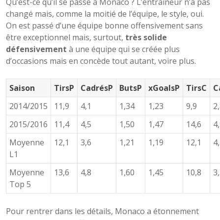
Qu’est-ce qu’il se passe à Monaco ? L’entraîneur n’a pas
changé mais, comme la moitié de l’équipe, le style, oui.
On est passé d’une équipe bonne offensivement sans
être exceptionnel mais, surtout,
très solide
défensivement
à une équipe qui se créée plus
d’occasions mais en concède tout autant, voire plus.
Saison
TirsP
CadrésP
ButsP
xGoalsP
TirsC
C
2014/2015
11,9
4,1
1,34
1,23
9,9
2
2015/2016
11,4
4,5
1,50
1,47
14,6
4
Moyenne
12,1
3,6
1,21
1,19
12,1
4
L1
Moyenne
13,6
4,8
1,60
1,45
10,8
3
Top 5
Pour rentrer dans les détails, Monaco a étonnement