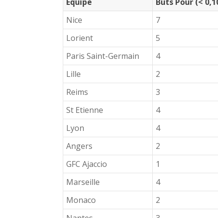
Equipe
Buts Pour (< 0,1
Nice
7
Lorient
5
Paris Saint-Germain
4
Lille
2
Reims
3
St Etienne
4
Lyon
4
Angers
2
GFC Ajaccio
1
Marseille
4
Monaco
2