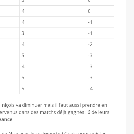
3
0
4
0
4
-1
3
-1
4
-2
5
-3
4
-3
5
-3
5
-4
 niçois va diminuer mais il faut aussi prendre en
ervenus dans des matchs déjà gagnés : 6 de leurs
avance
.
s
de Nice avec leurs Expected Goals pour voir les