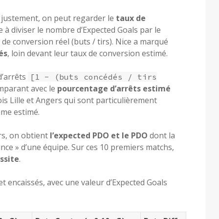
e justement, on peut regarder le
taux de
te à diviser le nombre d’Expected Goals par le
 de conversion réel (buts / tirs). Nice a marqué
és
, loin devant leur taux de conversion estimé.
d’arrêts
[1 - (buts concédés / tirs
omparant avec le
pourcentage d’arrêts estimé
ois Lille et Angers qui sont particulièrement
me estimé.
rs, on obtient
l’expected PDO et le PDO
dont la
ance » d’une équipe. Sur ces 10 premiers matchs,
ussite
.
et encaissés, avec une valeur d’Expected Goals