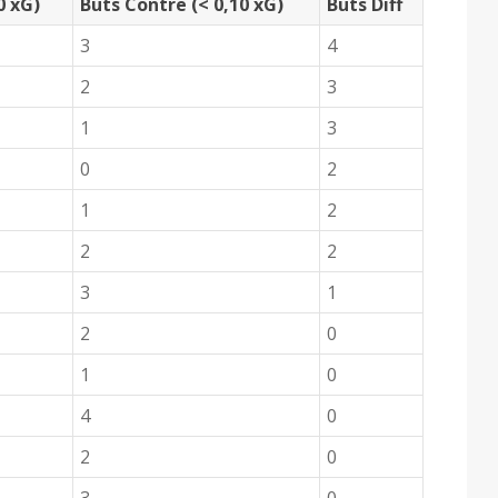
0 xG)
Buts Contre (< 0,10 xG)
Buts Diff
3
4
2
3
1
3
0
2
1
2
2
2
3
1
2
0
1
0
4
0
2
0