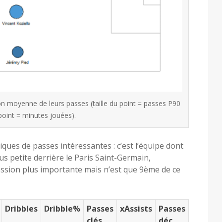
ion moyenne de leurs passes (taille du point = passes P90
point = minutes jouées).
tiques de passes intéressantes : c’est l’équipe dont
lus petite derrière le Paris Saint-Germain,
ession plus importante mais n’est que 9ème de ce
Dribbles
Dribble%
Passes
xAssists
Passes
clés
déc.