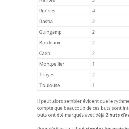
Nantes
3
Rennes
4
Bastia
3
Guingamp
2
Bordeaux
2
Caen
2
Montpellier
1
Troyes
2
Toulouse
1
Il peut alors sembler évident que le rythme
compte que beaucoup de ces buts sont int
buts ont été marqués avec déjà
2 buts d’
Pour vérifier ça, il faut
simuler les match