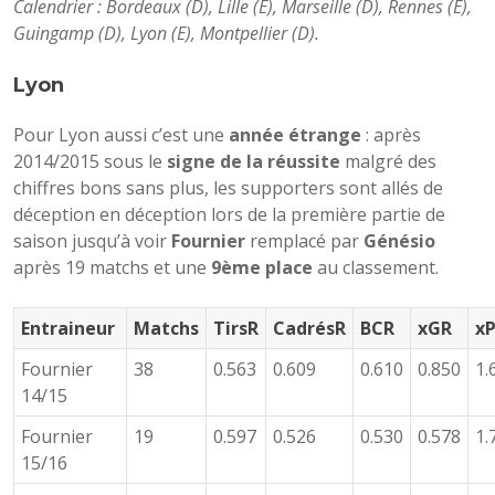
Calendrier : Bordeaux (D), Lille (E), Marseille (D), Rennes (E),
Guingamp (D), Lyon (E), Montpellier (D).
Lyon
Pour Lyon aussi c’est une
année étrange
: après
2014/2015 sous le
signe de la réussite
malgré des
chiffres bons sans plus, les supporters sont allés de
déception en déception lors de la première partie de
saison jusqu’à voir
Fournier
remplacé par
Génésio
après 19 matchs et une
9ème place
au classement.
Entraineur
Matchs
TirsR
CadrésR
BCR
xGR
xP
Fournier
38
0.563
0.609
0.610
0.850
1.
14/15
Fournier
19
0.597
0.526
0.530
0.578
1.
15/16