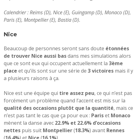
Calendrier : Reims (D), Nice (E), Guingamp (D), Monaco (D),
Paris (E), Montpellier (E), Bastia (D).
Nice
Beaucoup de personnes seront sans doute
étonnées
de trouver Nice aussi bas
dans mes simulations alors
que ce sont eux qui occupent actuellement la
3ème
place
et qu’ils sont sur une série de
3 victoires
mais il y
a plusieurs raisons à ça.
Nice est une équipe qui
tire assez peu
, ce qui n’est pas
forcément un problème quand l’accent est mis sur la
qualité des occasions plutôt que la quantité
, mais ce
n’est pas tant le cas que ça pour eux :
Paris
et
Monaco
mènent la danse avec
22.9% et 22.6% d’occasions
nettes
puis suit
Montpellier
(
18.3%
) avant
Rennes
(
16.4%
) et
Nice
(
16.1%
).