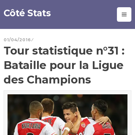
Aller
au
Côté Stats
M
contenu
principal
01/04/2016
Tour statistique n°31 :
Bataille pour la Ligue
des Champions