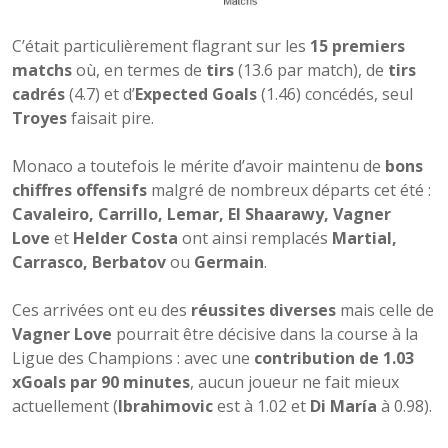
C’était particulièrement flagrant sur les
15 premiers
matchs
où, en termes de
tirs
(13.6 par match), de
tirs
cadrés
(4.7) et d’
Expected Goals
(1.46) concédés, seul
Troyes
faisait pire.
Monaco a toutefois le mérite d’avoir maintenu de
bons
chiffres offensifs
malgré de nombreux départs cet été :
Cavaleiro, Carrillo, Lemar, El Shaarawy, Vagner
Love
et
Helder Costa
ont ainsi remplacés
Martial,
Carrasco, Berbatov
ou
Germain
.
Ces arrivées ont eu des
réussites diverses
mais celle de
Vagner Love
pourrait être décisive dans la course à la
Ligue des Champions : avec une
contribution de 1.03
xGoals par 90 minutes
, aucun joueur ne fait mieux
actuellement (
Ibrahimovic
est à 1.02 et
Di María
à 0.98).