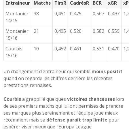
Entraineur
Matchs
TirsR
CadrésR
BCR
xGR
xP
Montanier
38
0,451
0,475
0,567
0,497
1,
14/15
Montanier
21
0,495
0,520
0,582
0,559
1,
15/16
Courbis
10
0,452
0,461
0,531
0,470
1,
15/16
Un changement d’entraîneur qui semble
moins positif
quand on regarde les chiffres derrière les récentes
prestations rennaises.
Courbis
a grappillé quelques
victoires chanceuses
lors
de ses premiers matchs qui lui ont permises de prendre
ses marques plus sereinement et l’équipe joue mieux
récemment mais sa
défense parait trop limite
pour
espérer viser mieux que l’Europa League.