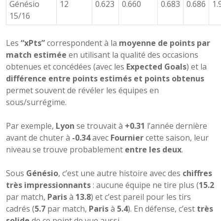
Génésio
12
0.623
0.660
0.683
0.686
1.
15/16
Les
“xPts”
correspondent à la
moyenne de points par
match estimée
en utilisant la qualité des occasions
obtenues et concédées (avec les
Expected Goals
) et la
différence entre points estimés et points obtenus
permet souvent de révéler les équipes en
sous/surrégime.
Par exemple,
Lyon
se trouvait à
+0.31
l’année dernière
avant de chuter à
-0.34
avec
Fournier
cette saison, leur
niveau se trouve probablement
entre les deux
.
Sous
Génésio
, c’est une autre histoire avec des
chiffres
très impressionnants
: aucune équipe ne tire plus (
15.2
par match,
Paris
à
13.8
) et c’est pareil pour les tirs
cadrés (
5.7
par match,
Paris
à
5.4
). En défense, c’est
très
solide
de ce point de vue aussi.