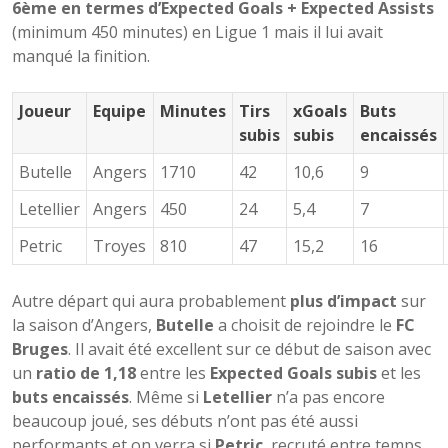
6ème en termes d’Expected Goals + Expected Assists
(minimum 450 minutes) en Ligue 1 mais il lui avait
manqué la finition.
Joueur
Equipe
Minutes
Tirs
xGoals
Buts
subis
subis
encaissés
Butelle
Angers
1710
42
10,6
9
Letellier
Angers
450
24
5,4
7
Petric
Troyes
810
47
15,2
16
Autre départ qui aura probablement
plus d’impact
sur
la saison d’Angers,
Butelle
a choisit de rejoindre le
FC
Bruges
. Il avait été excellent sur ce début de saison avec
un
ratio de 1,18
entre les
Expected Goals subis
et les
buts encaissés
. Même si
Letellier
n’a pas encore
beaucoup joué, ses débuts n’ont pas été aussi
performants et on verra si
Petric
, recruté entre temps,