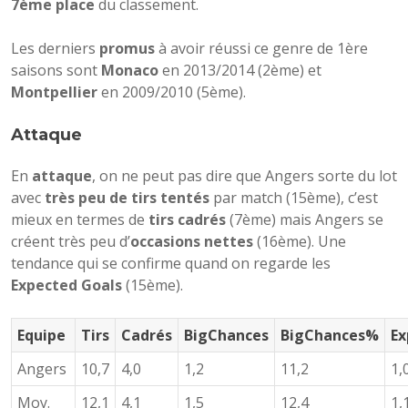
7ème place
du classement.
Les derniers
promus
à avoir réussi ce genre de 1ère
saisons sont
Monaco
en 2013/2014 (2ème) et
Montpellier
en 2009/2010 (5ème).
Attaque
En
attaque
, on ne peut pas dire que Angers sorte du lot
avec
très peu de tirs tentés
par match (15ème), c’est
mieux en termes de
tirs cadrés
(7ème) mais Angers se
créent très peu d’
occasions nettes
(16ème). Une
tendance qui se confirme quand on regarde les
Expected Goals
(15ème).
Equipe
Tirs
Cadrés
BigChances
BigChances%
Ex
Angers
10,7
4,0
1,2
11,2
1,
Moy.
12,1
4,1
1,5
12,4
1,