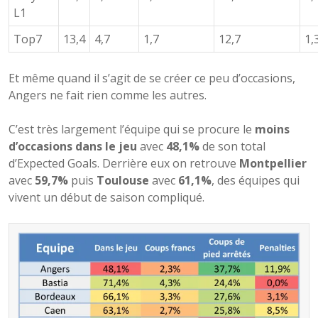
L1
Top7
13,4
4,7
1,7
12,7
1,
Et même quand il s’agit de se créer ce peu d’occasions,
Angers ne fait rien comme les autres.
C’est très largement l’équipe qui se procure le
moins
d’occasions dans le jeu
avec
48,1%
de son total
d’Expected Goals. Derrière eux on retrouve
Montpellier
avec
59,7%
puis
Toulouse
avec
61,1%
, des équipes qui
vivent un début de saison compliqué.