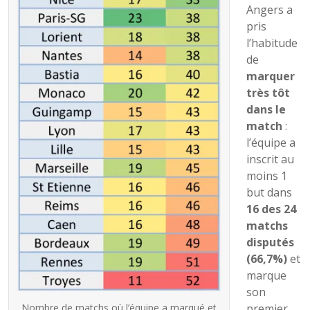
Angers a
pris
l’habitude
de
marquer
très tôt
dans le
match
:
l’équipe a
inscrit au
moins 1
but dans
16 des 24
matchs
disputés
(66,7%)
et
marque
son
Nombre de matchs où l’équipe a marqué et
premier