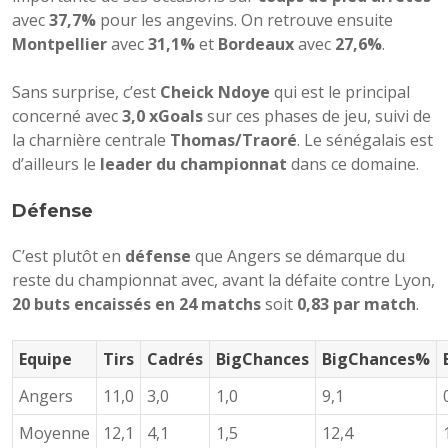
avec
37,7%
pour les angevins. On retrouve ensuite
Montpellier
avec
31,1%
et
Bordeaux
avec
27,6%
.
Sans surprise, c’est
Cheick Ndoye
qui est le principal
concerné avec
3,0 xGoals
sur ces phases de jeu, suivi de
la charnière centrale
Thomas/Traoré
. Le sénégalais est
d’ailleurs le
leader du championnat
dans ce domaine.
Défense
C’est plutôt en
défense
que Angers se démarque du
reste du championnat avec, avant la défaite contre Lyon,
20 buts encaissés en 24 matchs
soit
0,83 par match
.
Equipe
Tirs
Cadrés
BigChances
BigChances%
Angers
11,0
3,0
1,0
9,1
Moyenne
12,1
4,1
1,5
12,4