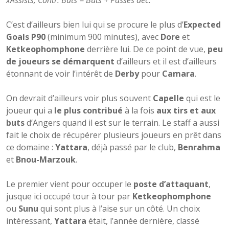
xAssists, Contr. Buts = Buts + Passes déc.
C’est d’ailleurs bien lui qui se procure le plus d’
Expected
Goals P90
(minimum 900 minutes), avec
Dore
et
Ketkeophomphone
derrière lui. De ce point de vue,
peu
de joueurs se démarquent
d’ailleurs et il est d’ailleurs
étonnant de voir l’intérêt de
Derby
pour
Camara
.
On devrait d’ailleurs voir plus souvent
Capelle
qui est le
joueur qui a
le plus contribué
à la fois
aux tirs et aux
buts
d’Angers quand il est sur le terrain. Le staff a aussi
fait le choix de récupérer plusieurs joueurs en prêt dans
ce domaine :
Yattara
, déjà passé par le club,
Benrahma
et
Bnou-Marzouk
.
Le premier vient pour occuper le
poste d’attaquant
,
jusque ici occupé tour à tour par
Ketkeophomphone
ou
Sunu
qui sont plus à l’aise sur un côté. Un choix
intéressant,
Yattara
était, l’année dernière, classé