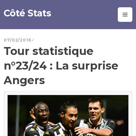
Aller
au
Côté Stats
M
contenu
principal
07/02/2016
Tour statistique
n°23/24 : La surprise
Angers