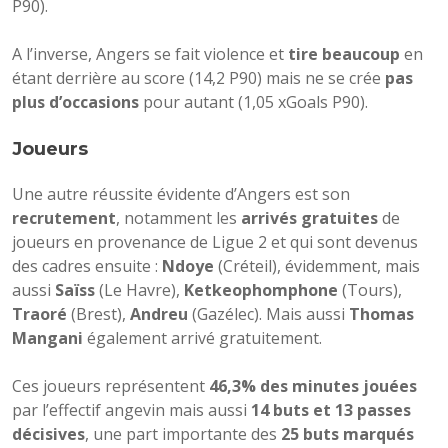
P90).
A l’inverse, Angers se fait violence et
tire beaucoup
en
étant derrière au score (14,2 P90) mais ne se crée
pas
plus d’occasions
pour autant (1,05 xGoals P90).
Joueurs
Une autre réussite évidente d’Angers est son
recrutement
, notamment les
arrivés gratuites
de
joueurs en provenance de Ligue 2 et qui sont devenus
des cadres ensuite :
Ndoye
(Créteil), évidemment, mais
aussi
Saïss
(Le Havre),
Ketkeophomphone
(Tours),
Traoré
(Brest),
Andreu
(Gazélec). Mais aussi
Thomas
Mangani
également arrivé gratuitement.
Ces joueurs représentent
46,3% des minutes jouées
par l’effectif angevin mais aussi
14 buts et 13 passes
décisives
, une part importante des
25 buts marqués