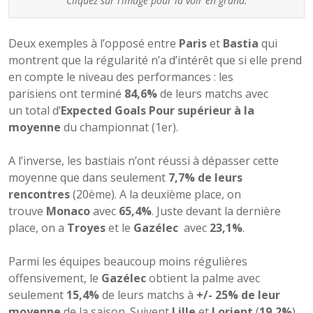
Cliquez sur l’image pour la voir en grand.
Deux exemples à l’opposé entre
Paris
et
Bastia
qui
montrent que la régularité n’a d’intérêt que si elle prend
en compte le niveau des performances : les
parisiens ont terminé
84,6%
de leurs matchs avec
un total d’
Expected Goals Pour supérieur à la
moyenne
du championnat (1er).
A l’inverse, les bastiais n’ont réussi à dépasser cette
moyenne que dans seulement
7,7% de leurs
rencontres
(20ème). A la deuxième place, on
trouve
Monaco
avec
65,4%
. Juste devant la dernière
place, on a
Troyes
et le
Gazélec
avec
23,1%
.
Parmi les équipes beaucoup moins régulières
offensivement, le
Gazélec
obtient la palme avec
seulement
15,4%
de leurs matchs à
+/- 25% de leur
moyenne
de la saison. Suivent
Lille
et
Lorient
(
19,2%
).