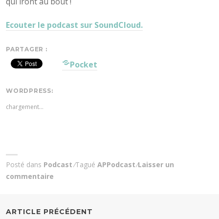
qui iront au bout !
Ecouter le podcast sur SoundCloud.
PARTAGER :
Pocket
WORDPRESS:
chargement…
Posté dans
Podcast
Tagué
APPodcast
Laisser un
commentaire
NAVIGATION
ARTICLE PRÉCÉDENT