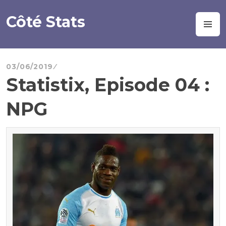
Aller
au
Côté Stats
M
contenu
principal
03/06/2019
Statistix, Episode 04 :
NPG