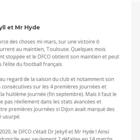
yll et Mr Hyde
orce des choses mi-mars, sur une victoire ô
current au maintien, Toulouse. Quelques mois
ment stoppée et le DFCO obtient son maintien et peut
’élite du football français.
, au regard de la saison du club et notamment son
s consécutives sur les 4 premières journées et
a huitième journée (fin septembre). Mais il faut le
lète pas réellement dans les stats avancées et
tre premières journées si Dijon avait marqué des
é usurpé.
020, le DFCO c’était Dr Jekyll et Mr Hyde ! Ainsi
omicile avec seulement 2 défaites en 14 matchs