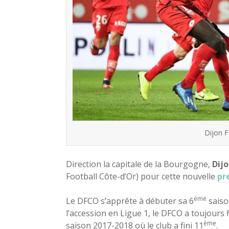
Dijon F
Direction la capitale de la Bourgogne,
Dij
Football Côte-d’Or) pour cette nouvelle
pr
ème
Le DFCO s’apprête à débuter sa 6
saiso
l’accession en Ligue 1, le DFCO a toujours fl
ème
saison 2017-2018 où le club a fini 11
.