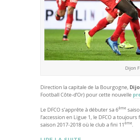
Dijon F
Direction la capitale de la Bourgogne,
Dij
Football Côte-d’Or) pour cette nouvelle
pr
ème
Le DFCO s’apprête à débuter sa 6
saiso
l’accession en Ligue 1, le DFCO a toujours fl
ème
saison 2017-2018 où le club a fini 11
.
LIRE LA SUITE