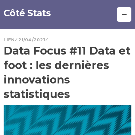
Aller
au
Côté Stats
M
contenu
principal
LIEN
21/04/2021
Data Focus #11 Data et
foot : les dernières
innovations
statistiques